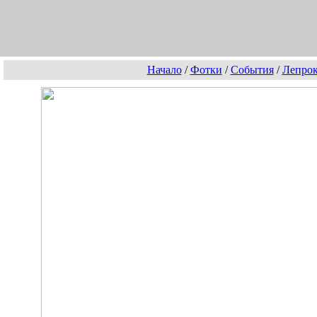
Начало
/
Фотки
/
События
/
Лепрок