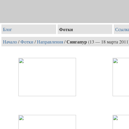
Фотки
Блог
Ссылк
Сингапур
Начало
/
Фотки
/
Направления
/
(13 — 18 марта 2011