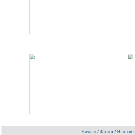
Начало
/
Фотки
/
Направл